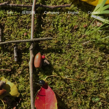
Info
採用情報
Company
English
Contact