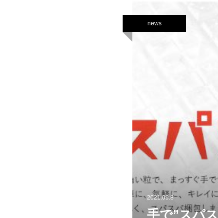
news
2021.09.8
手で”スパ